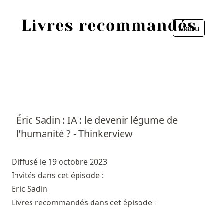
Menu
Fermer
Accueil
Episodes
Sources
Éric Sadin : IA : le devenir légume de
l’humanité ? - Thinkerview
Personnes
Livres
Diffusé le 19 octobre 2023
Invités dans cet épisode :
Livres les plus recommandés
Eric Sadin
Livres recommandés dans cet épisode :
Prix littéraires