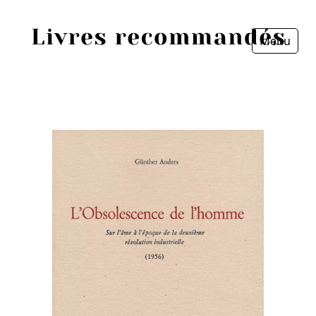
Menu
Fermer
Accueil
Episodes
Sources
Personnes
Livres
Livres les plus recommandés
Prix littéraires