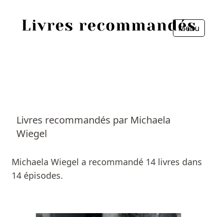
Menu
Fermer
Accueil
Episodes
Sources
Livres recommandés par Michaela
Wiegel
Personnes
Livres
Michaela Wiegel a recommandé 14 livres dans
14 épisodes.
Livres les plus recommandés
Prix littéraires