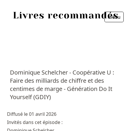
Menu
Fermer
Accueil
Episodes
Sources
Dominique Schelcher - Coopérative U :
Faire des milliards de chiffre et des
Personnes
centimes de marge - Génération Do It
Livres
Yourself (GDIY)
Livres les plus recommandés
Diffusé le 01 avril 2026
Invités dans cet épisode :
Prix littéraires
Dominique Schelcher