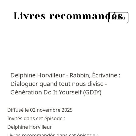
Menu
Fermer
Accueil
Episodes
Sources
Delphine Horvilleur - Rabbin, Écrivaine :
Dialoguer quand tout nous divise -
Personnes
Génération Do It Yourself (GDIY)
Livres
Diffusé le 02 novembre 2025
Livres les plus recommandés
Invités dans cet épisode :
Delphine Horvilleur
Prix littéraires
Livres recommandés dans cet épisode :