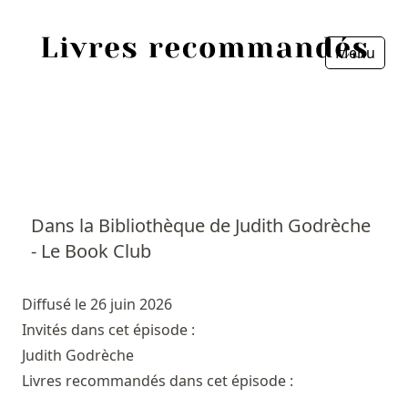
Menu
Fermer
Accueil
Episodes
Sources
Dans la Bibliothèque de Judith Godrèche
- Le Book Club
Personnes
Livres
Diffusé le 26 juin 2026
Invités dans cet épisode :
Livres les plus recommandés
Judith Godrèche
Livres recommandés dans cet épisode :
Prix littéraires