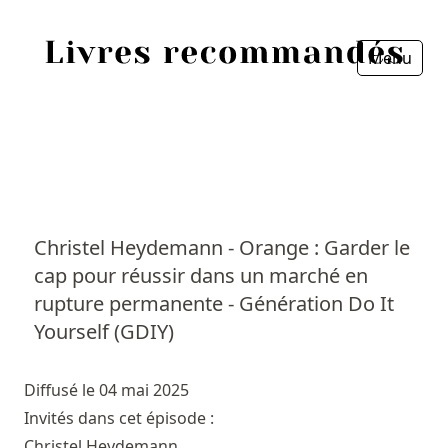
Menu
Fermer
Accueil
Episodes
Sources
Christel Heydemann - Orange : Garder le
cap pour réussir dans un marché en
Personnes
rupture permanente - Génération Do It
Livres
Yourself (GDIY)
Livres les plus recommandés
Diffusé le 04 mai 2025
Invités dans cet épisode :
Prix littéraires
Christel Heydemann