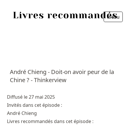
Menu
Fermer
Accueil
Episodes
Sources
André Chieng - Doit-on avoir peur de la
Chine ? - Thinkerview
Personnes
Livres
Diffusé le 27 mai 2025
Invités dans cet épisode :
Livres les plus recommandés
André Chieng
Livres recommandés dans cet épisode :
Prix littéraires