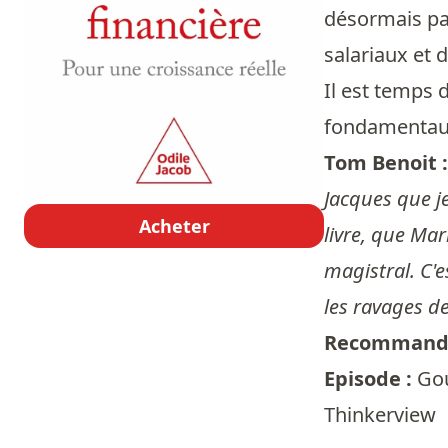
désormais par
salariaux et 
Il est temps 
fondamentaux 
Tom Benoit 
Jacques que je
Acheter
livre, que Mar
magistral. C'e
les ravages de
Recommandé
Episode :
Gou
Thinkerview