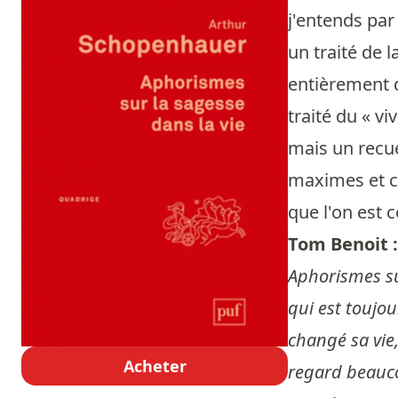
j'entends par
un traité de 
entièrement d
traité du « v
mais un recue
maximes et co
que l'on est 
Tom Benoit 
Aphorismes sur
qui est toujou
changé sa vie,
Acheter
regard beauco