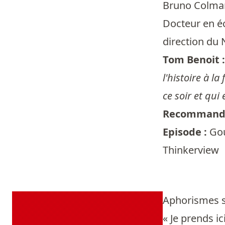
Bruno Colman
Docteur en éc
direction du
Tom Benoit 
l'histoire à l
ce soir et qui
Recommandé
Episode :
Gou
Thinkerview
Aphorismes s
« Je prends i