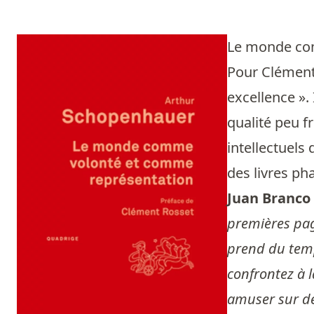
Le monde co
Pour Clément 
excellence ». 
qualité peu f
intellectuel
des livres ph
Juan Branco
premières page
prend du temp
confrontez à l
amuser sur de