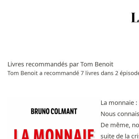
Accueil
Episodes
Livres recommandés par Tom Benoit
Sources
Tom Benoit a recommandé 7 livres dans 2 épisod
Personnes
Livres
La monnaie : 
Nous connaiss
Livres les plus recommandés
De même, nou
Prix littéraires
suite de la c