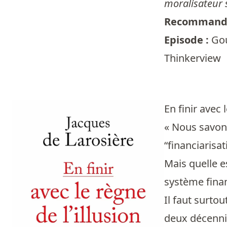
moralisateur 
Recommandé
Episode :
Gou
Thinkerview
En finir avec 
« Nous savon
“financiarisa
Mais quelle e
système finan
Il faut surt
deux décennie