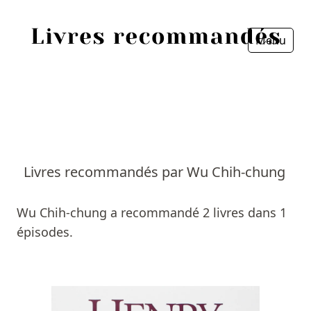
Menu
Fermer
Accueil
Episodes
Sources
Livres recommandés par Wu Chih-chung
Personnes
Wu Chih-chung a recommandé 2 livres dans 1
Livres
épisodes.
Livres les plus recommandés
Prix littéraires