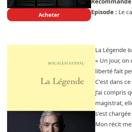
Recommandé 
Episode :
Le ca
Acheter
La Légende
B
« Un jour, on 
liberté fait pe
C’est dans ce
J’ai compris q
magistrat, ell
s’est chargée
Mon récit me 