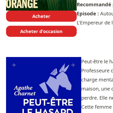
Recommandé p
Episode :
Autou
Acheter
L'Empereur de la
Acheter d'occasion
Peut-être le 
Professeure d
charge mental
maison, une c
perdre. Elle n
Cette femme es