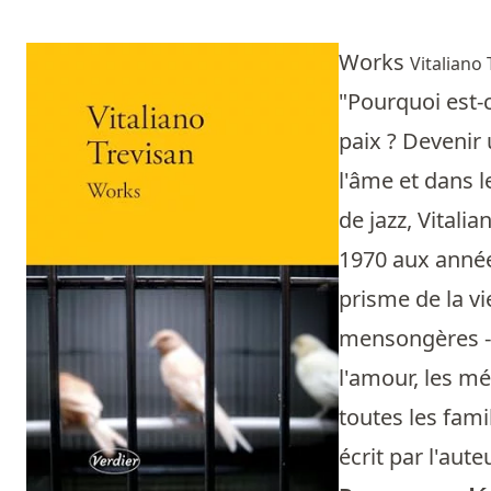
Works
Vitaliano
"Pourquoi est-c
paix ? Devenir 
l'âme et dans l
de jazz, Vitalia
1970 aux années
prisme de la vi
mensongères - c
l'amour, les mé
toutes les fami
écrit par l'aut