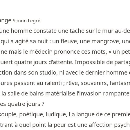
ange
Simon Legré
une homme constate une tache sur le mur au-dess
 qui a agité sa nuit : un fleuve, une mangrove, un
tine mais le médecin prononce ces mots, « un petit
iert quatre jours d’attente. Impossible de parta
tion dans son studio, ni avec le dernier homme don
eures passent au ralenti ; rêve, souvenirs, fantasm
la salle de bains matérialise l’invasion rampante
es quatre jours ?
uple, poétique, ludique, La langue de ce prem
trant à quel point la peur est une affection psyc