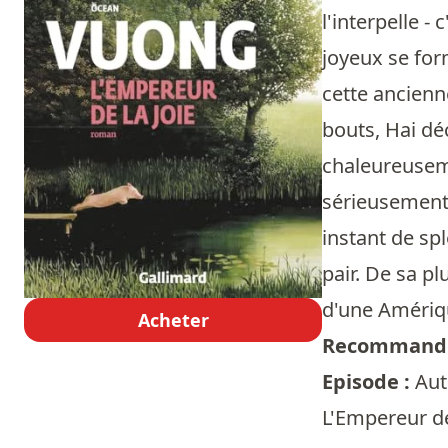
l'interpelle -
joyeux se for
cette ancienne
bouts, Hai dé
chaleureuseme
sérieusement.
instant de sp
pair. De sa pl
d'une Amériqu
Acheter
Recommandé
Episode :
Aut
L'Empereur de