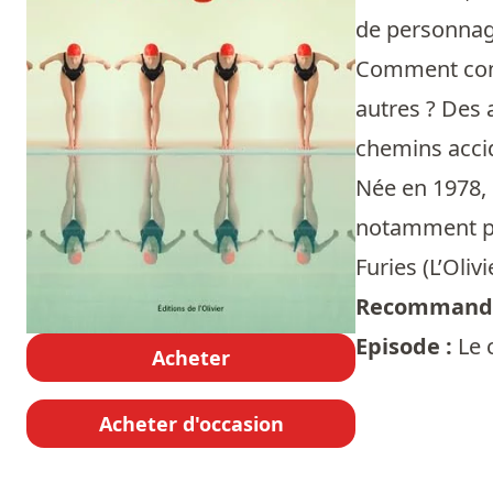
de personnages
Comment conqu
autres ? Des 
chemins accid
Née en 1978, 
notamment pu
Furies (L’Oliv
Recommandé
Episode :
Le 
Acheter
Acheter d'occasion