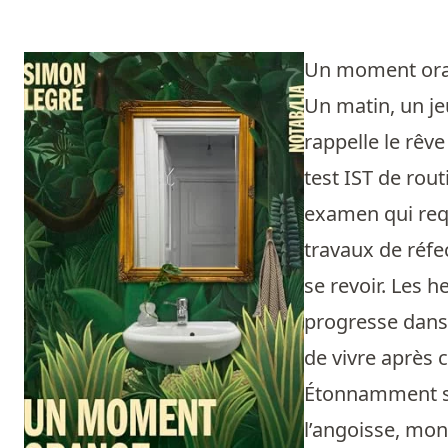
Un moment or
Un matin, un je
rappelle le rêve
test IST de rou
examen qui requ
travaux de réfec
se revoir. Les h
progresse dans 
de vivre après c
Étonnamment so
l’angoisse, mon