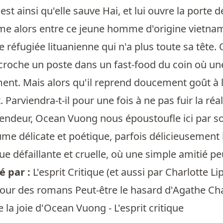
 c'est ainsi qu'elle sauve Hai, et lui ouvre la po
me alors entre ce jeune homme d'origine vietna
 réfugiée lituanienne qui n'a plus toute sa tête. 
croche un poste dans un fast-food du coin où un
nt. Mais alors qu'il reprend doucement goût à la
 Parviendra-t-il pour une fois à ne pas fuir la ré
lendeur, Ocean Vuong nous époustoufle ici par son
ume délicate et poétique, parfois délicieusement l
e défaillante et cruelle, où une simple amitié p
 par :
L'esprit Critique
(et aussi par
Charlotte Li
our des romans Peut-être le hasard d'Agathe C
 la joie d'Ocean Vuong - L'esprit critique