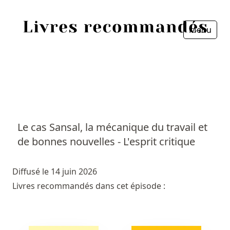
Menu
Fermer
Accueil
Episodes
Sources
Le cas Sansal, la mécanique du travail et
de bonnes nouvelles - L'esprit critique
Personnes
Livres
Diffusé le 14 juin 2026
Livres recommandés dans cet épisode :
Livres les plus recommandés
Prix littéraires