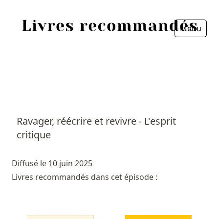
Menu
Fermer
Accueil
Episodes
Sources
Ravager, réécrire et revivre - L'esprit
critique
Personnes
Livres
Diffusé le 10 juin 2025
Livres recommandés dans cet épisode :
Livres les plus recommandés
Prix littéraires