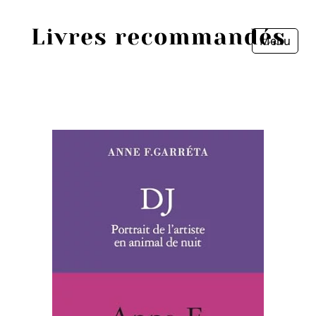
Menu
Fermer
Accueil
Episodes
Sources
Personnes
Livres
Livres les plus recommandés
Prix littéraires