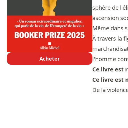
sphère de l'é
ascension so
Même dans so
À travers la 
marchandisati
Acheter
l'homme con
Ce livre es
Ce livre est
De la violence