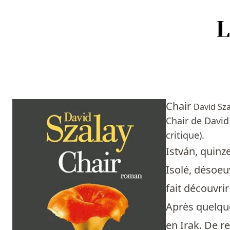
Accueil
Episodes
Chair
David Sza
Sources
Chair de David
critique).
Personnes
István, quinz
Livres
Isolé, désoeuv
fait découvrir
Livres les plus recommandés
Après quelqu
Prix littéraires
en Irak. De re