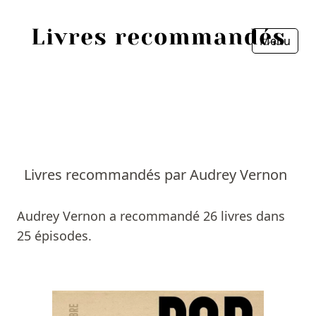
Menu
Fermer
Accueil
Episodes
Sources
Livres recommandés par Audrey Vernon
Personnes
Audrey Vernon a recommandé 26 livres dans
Livres
25 épisodes.
Livres les plus recommandés
Prix littéraires