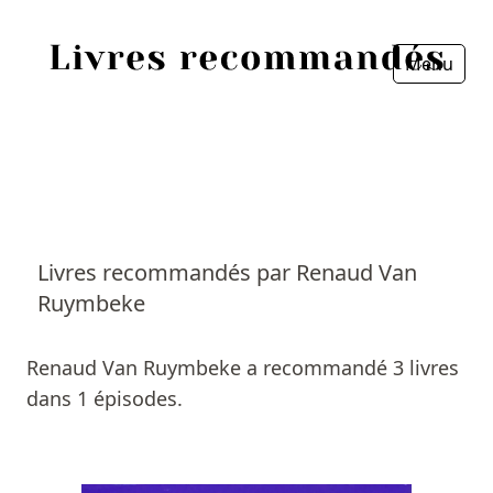
Menu
Fermer
Accueil
Episodes
Sources
Livres recommandés par Renaud Van
Ruymbeke
Personnes
Livres
Renaud Van Ruymbeke a recommandé 3 livres
dans 1 épisodes.
Livres les plus recommandés
Prix littéraires