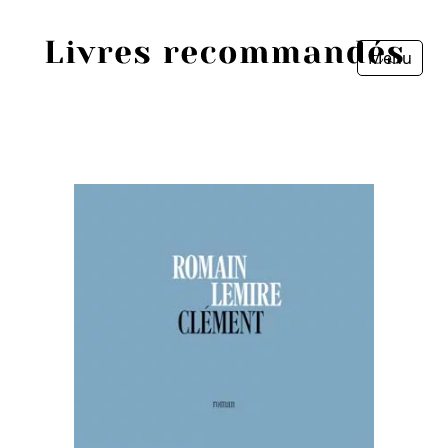
Menu
Fermer
Accueil
Episodes
Sources
Personnes
Livres
Livres les plus recommandés
Prix littéraires