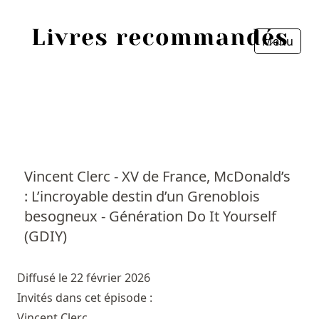
Menu
Fermer
Accueil
Episodes
Sources
Vincent Clerc - XV de France, McDonald’s
: L’incroyable destin d’un Grenoblois
Personnes
besogneux - Génération Do It Yourself
Livres
(GDIY)
Livres les plus recommandés
Diffusé le 22 février 2026
Invités dans cet épisode :
Prix littéraires
Vincent Clerc