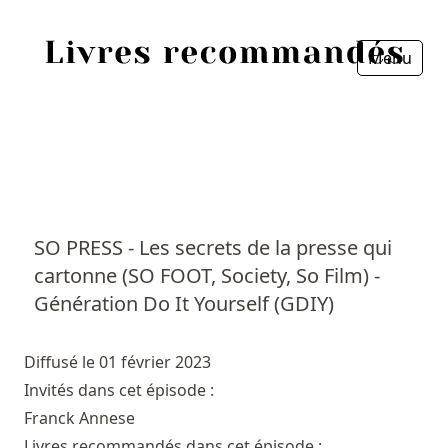
Menu
Fermer
Accueil
Episodes
Sources
SO PRESS - Les secrets de la presse qui
cartonne (SO FOOT, Society, So Film) -
Personnes
Génération Do It Yourself (GDIY)
Livres
Diffusé le 01 février 2023
Livres les plus recommandés
Invités dans cet épisode :
Franck Annese
Prix littéraires
Livres recommandés dans cet épisode :