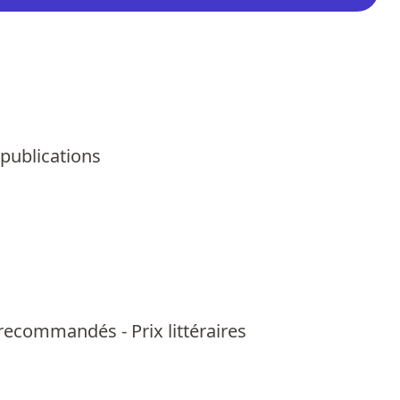
 publications
us recommandés
-
Prix littéraires