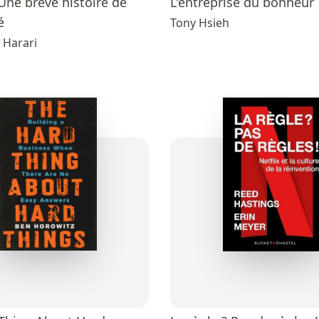
Une brève histoire de
L'entreprise du bonheur
é
Tony Hsieh
 Harari