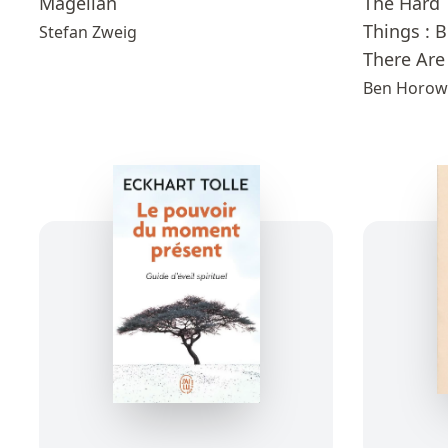
Magellan
The Hard 
Things : 
Stefan Zweig
There Are
Ben Horow