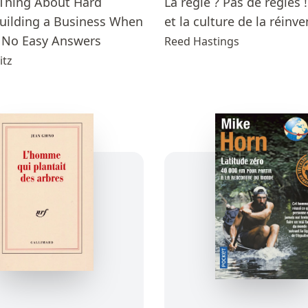
Thing About Hard
La règle ? Pas de règles !
Building a Business When
et la culture de la réinv
 No Easy Answers
Reed Hastings
itz