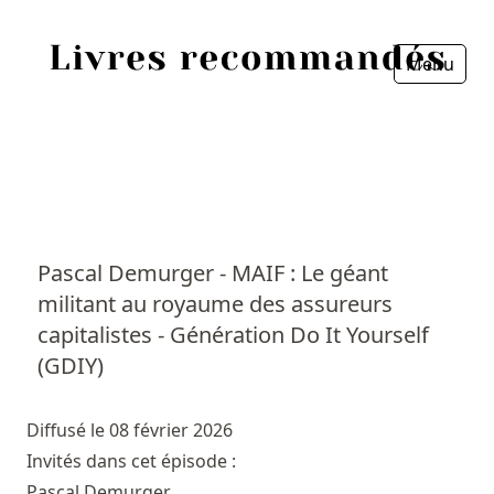
Menu
Fermer
Accueil
Episodes
Sources
Pascal Demurger - MAIF : Le géant
militant au royaume des assureurs
Personnes
capitalistes - Génération Do It Yourself
Livres
(GDIY)
Livres les plus recommandés
Diffusé le 08 février 2026
Invités dans cet épisode :
Prix littéraires
Pascal Demurger