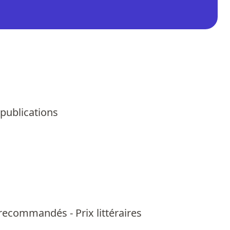
 publications
us recommandés
-
Prix littéraires