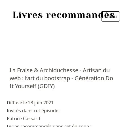
Menu
Fermer
Accueil
Episodes
Sources
La Fraise & Archiduchesse - Artisan du
web : l’art du bootstrap - Génération Do
Personnes
It Yourself (GDIY)
Livres
Diffusé le 23 juin 2021
Livres les plus recommandés
Invités dans cet épisode :
Patrice Cassard
Prix littéraires
Livres recommandés dans cet épisode :