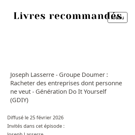
Menu
Fermer
Accueil
Episodes
Sources
Joseph Lasserre - Groupe Doumer :
Racheter des entreprises dont personne
Personnes
ne veut - Génération Do It Yourself
Livres
(GDIY)
Livres les plus recommandés
Diffusé le 25 février 2026
Invités dans cet épisode :
Prix littéraires
Joseph Lasserre