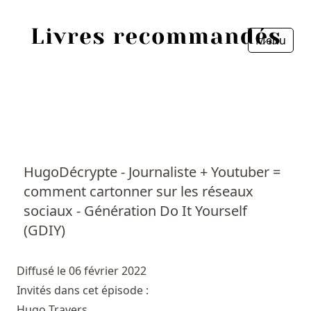
Menu
Fermer
Accueil
Episodes
Sources
HugoDécrypte - Journaliste + Youtuber =
comment cartonner sur les réseaux
Personnes
sociaux - Génération Do It Yourself
Livres
(GDIY)
Livres les plus recommandés
Diffusé le 06 février 2022
Invités dans cet épisode :
Prix littéraires
Hugo Travers