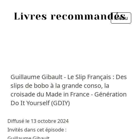
Menu
Fermer
Accueil
Episodes
Sources
Guillaume Gibault - Le Slip Français : Des
slips de bobo à la grande conso, la
Personnes
croisade du Made in France - Génération
Livres
Do It Yourself (GDIY)
Livres les plus recommandés
Diffusé le 13 octobre 2024
Invités dans cet épisode :
Prix littéraires
Guillaume Gibault