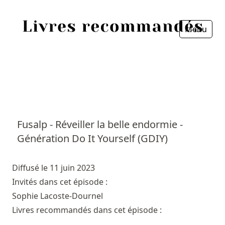
Menu
Fermer
Accueil
Episodes
Sources
Fusalp - Réveiller la belle endormie -
Génération Do It Yourself (GDIY)
Personnes
Livres
Diffusé le 11 juin 2023
Invités dans cet épisode :
Livres les plus recommandés
Sophie Lacoste-Dournel
Livres recommandés dans cet épisode :
Prix littéraires