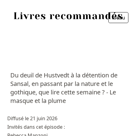
Menu
Fermer
Accueil
Episodes
Sources
Du deuil de Hustvedt à la détention de
Sansal, en passant par la nature et le
Personnes
gothique, que lire cette semaine ? - Le
Livres
masque et la plume
Livres les plus recommandés
Diffusé le 21 juin 2026
Invités dans cet épisode :
Prix littéraires
Rebecca Manzoni