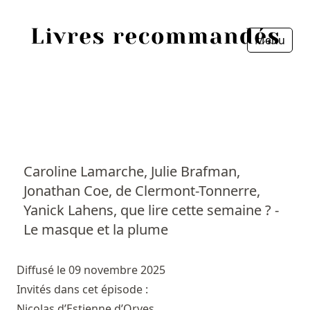
Menu
Fermer
Accueil
Episodes
Sources
Caroline Lamarche, Julie Brafman,
Jonathan Coe, de Clermont-Tonnerre,
Personnes
Yanick Lahens, que lire cette semaine ? -
Livres
Le masque et la plume
Livres les plus recommandés
Diffusé le 09 novembre 2025
Invités dans cet épisode :
Prix littéraires
Nicolas d’Estienne d’Orves