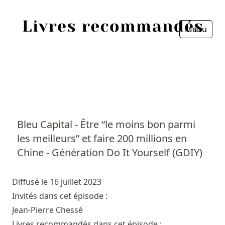
Menu
Fermer
Accueil
Episodes
Sources
Bleu Capital - Être “le moins bon parmi
les meilleurs” et faire 200 millions en
Personnes
Chine - Génération Do It Yourself (GDIY)
Livres
Diffusé le 16 juillet 2023
Livres les plus recommandés
Invités dans cet épisode :
Jean-Pierre Chessé
Prix littéraires
Livres recommandés dans cet épisode :