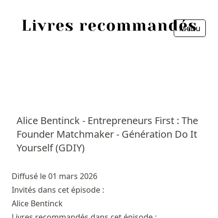
Menu
Fermer
Accueil
Episodes
Sources
Alice Bentinck - Entrepreneurs First : The
Founder Matchmaker - Génération Do It
Personnes
Yourself (GDIY)
Livres
Diffusé le 01 mars 2026
Livres les plus recommandés
Invités dans cet épisode :
Alice Bentinck
Prix littéraires
Livres recommandés dans cet épisode :