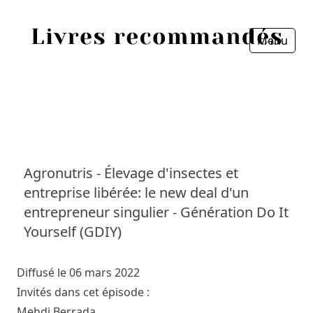
Menu
Fermer
Accueil
Episodes
Sources
Agronutris - Élevage d'insectes et
entreprise libérée: le new deal d'un
Personnes
entrepreneur singulier - Génération Do It
Livres
Yourself (GDIY)
Livres les plus recommandés
Diffusé le 06 mars 2022
Invités dans cet épisode :
Prix littéraires
Mehdi Berrada