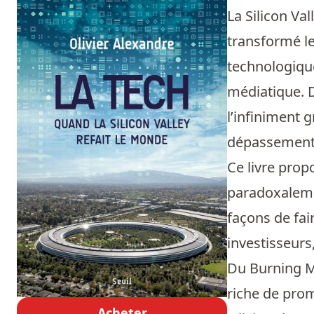
La Silicon Va
transformé le
technologique
médiatique. D
l’infiniment g
dépassement 
Ce livre prop
paradoxalemen
façons de fai
investisseurs
Du Burning Ma
riche de prom
Acheter