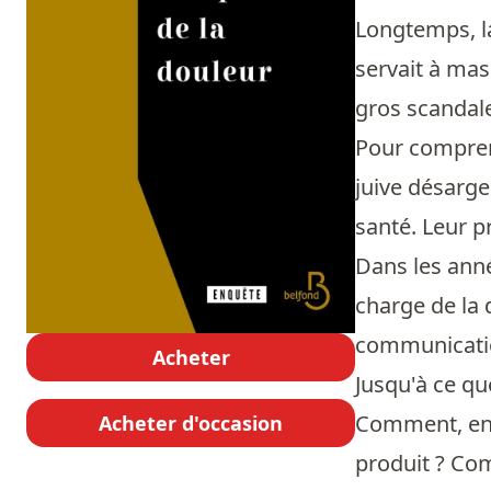
Longtemps, la
servait à mas
gros scandales
Pour comprend
juive désarge
santé. Leur p
Dans les anné
charge de la 
communicatio
Acheter
Jusqu'à ce qu
Comment, en d
Acheter d'occasion
produit ? Com