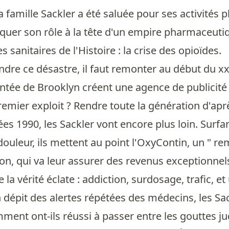
 famille Sackler a été saluée pour ses activités 
quer son rôle à la tête d'un empire pharmaceutiq
 sanitaires de l'Histoire : la crise des opioïdes.
re ce désastre, il faut remonter au début du xxe 
ntée de Brooklyn créent une agence de publicité q
remier exploit ? Rendre toute la génération d'ap
es 1990, les Sackler vont encore plus loin. Surfa
douleur, ils mettent au point l'OxyContin, un " r
n, qui va leur assurer des revenus exceptionnel
e la vérité éclate : addiction, surdosage, trafic, 
épit des alertes répétées des médecins, les Sackl
ment ont-ils réussi à passer entre les gouttes j