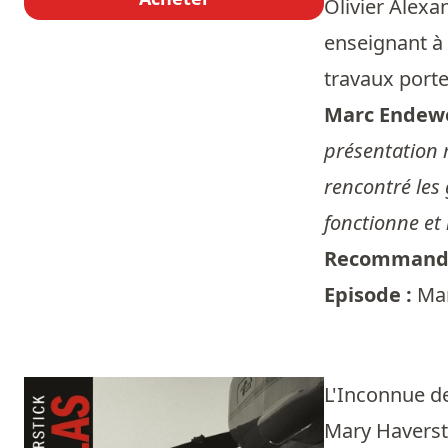
Olivier Alexa
enseignant à 
travaux porte
Marc Endewe
présentation m
rencontré les 
fonctionne e
Recommandé
Episode :
Mar
L'Inconnue de
Mary Haversti