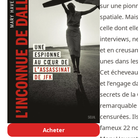
sur une pionni
spatiale. Mai
celle dont ell
interviews, n
et en creusan
unes dans les
Cet écheveau
et l’engage d
secrets de la
remarquable d
censurées. Il
fameux 22 no
Acheter