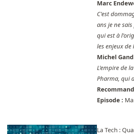
Marc Endewe
C'est dommage,
ans je ne sais
qui est à l'or
les enjeux de
Michel Gand
L'empire de la
Pharma, qui a
Recommandé
Episode :
Mar
La Tech : Qua