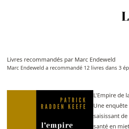
Accueil
Episodes
Livres recommandés par Marc Endeweld
Sources
Marc Endeweld a recommandé 12 livres dans 3 ép
Personnes
Livres
L'Empire de 
Une enquête i
Livres les plus recommandés
saisissant de
Prix littéraires
santé en mie