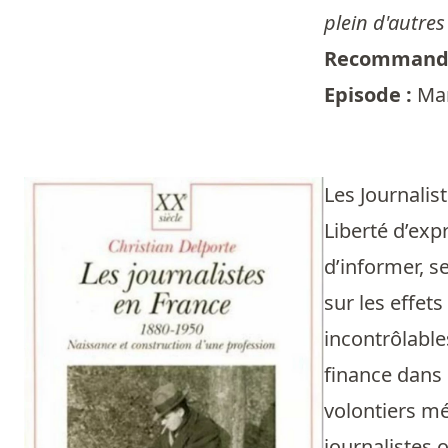
plein d'autres
Recommandé
Episode :
Mar
Les Journalis
Liberté d’exp
d’informer, se
sur les effet
incontrôlables
finance dans 
volontiers mé
journalistes 