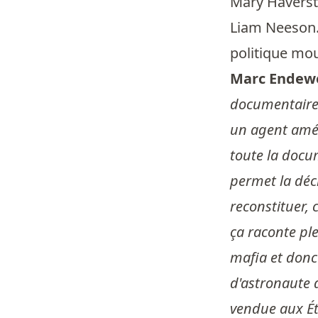
Mary Haversti
Liam Neeson. 
politique mou
Marc Endewe
documentaire d
un agent améri
toute la docu
permet la déc
reconstituer, 
ça raconte pl
mafia et donc 
d'astronaute d
vendue aux Ét