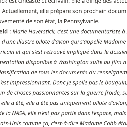
ck est cinéaste et écrivain. Elle a dirigé des 
Actuellement, elle prépare son prochain documen
vementé de son état, la Pennsylvanie.
ld :
Marie Haverstick, c'est une documentariste à 
'une illustre pilote d'avion qui s'appelle Madame 
cain et qui s'est retrouvé impliqué dans le dossier 
mentation disponible à Washington suite au film no
lassification de tous les documents du renseigneme
c'est impressionnant. Donc je spoile pas le bouquin
ein de choses passionnantes sur la guerre froide, s
elle a été, elle a été pas uniquement pilote d'avio
e la NASA, elle n'est pas partie dans l'espace, mais 
ats-Unis comme ça, c'est-à-dire Madame Cobb éta