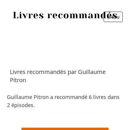
Menu
Fermer
Accueil
Episodes
Sources
Livres recommandés par Guillaume
Pitron
Personnes
Livres
Guillaume Pitron a recommandé 6 livres dans
2 épisodes.
Livres les plus recommandés
Prix littéraires