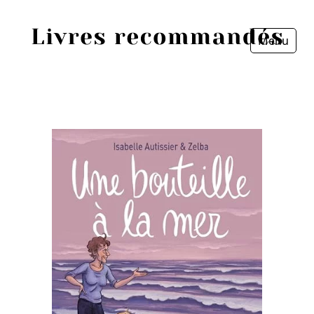
Menu
Fermer
Accueil
Episodes
Sources
Personnes
Livres
Livres les plus recommandés
Prix littéraires