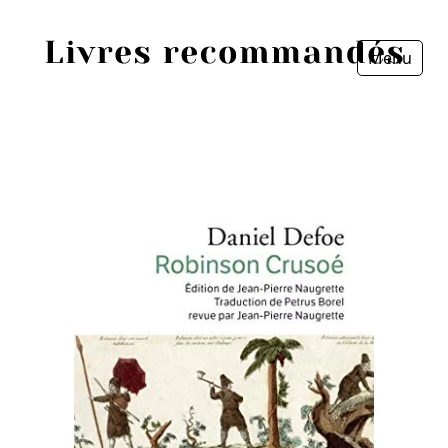
Menu
Fermer
Accueil
Episodes
Sources
Personnes
Livres
Livres les plus recommandés
Prix littéraires