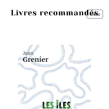
Menu
Fermer
Accueil
Episodes
Sources
Personnes
Livres
Livres les plus recommandés
Prix littéraires