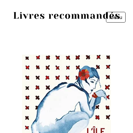
Menu
Fermer
Accueil
Episodes
Sources
Personnes
Livres
Livres les plus recommandés
Prix littéraires