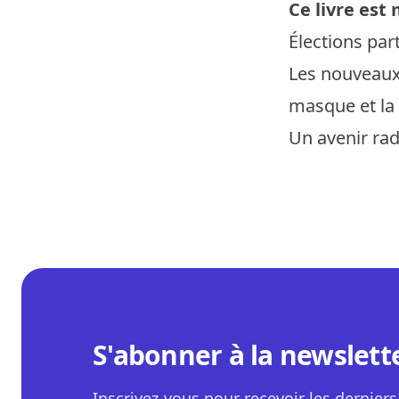
Ce livre est
Élections part
Les nouveaux 
masque et la
Un avenir radi
S'abonner à la newslett
Inscrivez-vous pour recevoir les derniers 