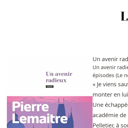
Accueil
Episodes
Un avenir ra
Sources
Un avenir radi
épisodes (Le no
Personnes
« Je viens sau
Livres
monter en lui
Une échappée 
Livres les plus recommandés
académie de 
Prix littéraires
Pelletier, à s