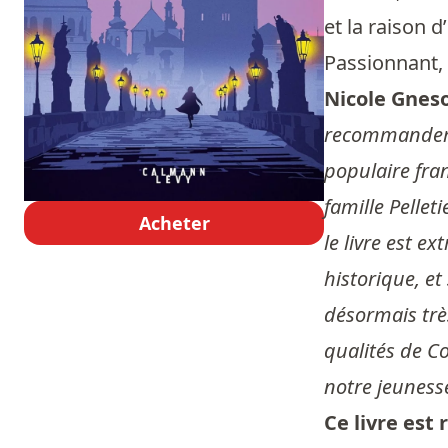
et la raison 
Passionnant, 
Nicole Gneso
recommander c
populaire fran
famille Pellet
Acheter
le livre est e
historique, et
désormais très
qualités de Co
notre jeuness
Ce livre es