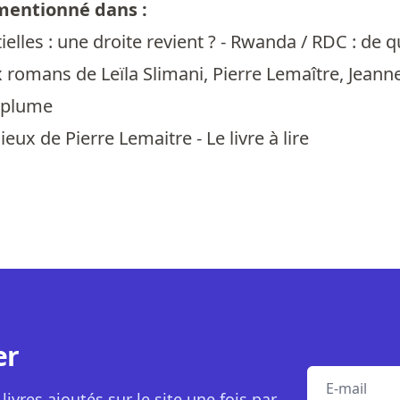
 mentionné dans :
ielles : une droite revient ? - Rwanda / RDC : de quo
romans de Leïla Slimani, Pierre Lemaître, Jeanne 
 plume
eux de Pierre Lemaitre - Le livre à lire
er
E-mail
livres ajoutés sur le site une fois par