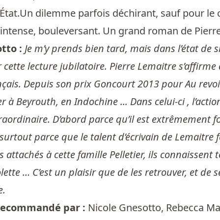
d’État.Un dilemme parfois déchirant, sauf pour le 
intense, bouleversant. Un grand roman de Pierre
tto :
Je m’y prends bien tard, mais dans l’état de s
ette lecture jubilatoire. Pierre Lemaitre s’affirm
çais. Depuis son prix Goncourt 2013 pour Au revoir 
ier à Beyrouth, en Indochine ... Dans celui-ci , l’ac
xtraordinaire. D’abord parce qu’il est extrêmement 
 surtout parce que le talent d’écrivain de Lemaitre
 attachés à cette famille Pelletier, ils connaissent 
lette … C’est un plaisir que de les retrouver, et de 
e.
t recommandé par :
Nicole Gnesotto
,
Rebecca Ma