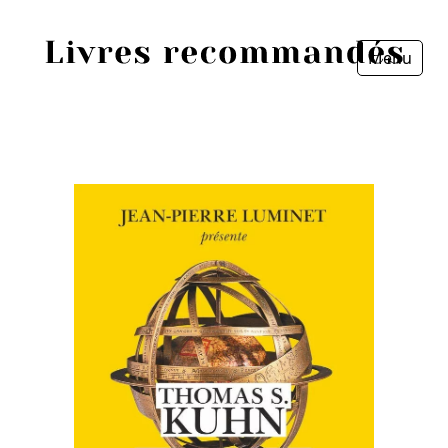
Menu
Fermer
Accueil
Episodes
Sources
Personnes
Livres
Livres les plus recommandés
Prix littéraires