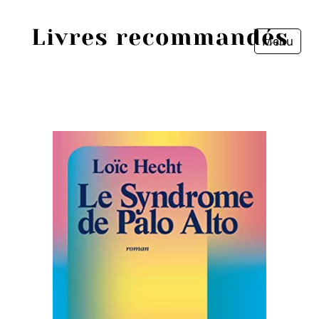
Menu
Fermer
Accueil
Episodes
Sources
Personnes
Livres
Livres les plus recommandés
Prix littéraires