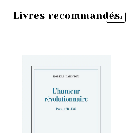
Menu
Fermer
Accueil
Episodes
Sources
Personnes
Livres
Livres les plus recommandés
Prix littéraires