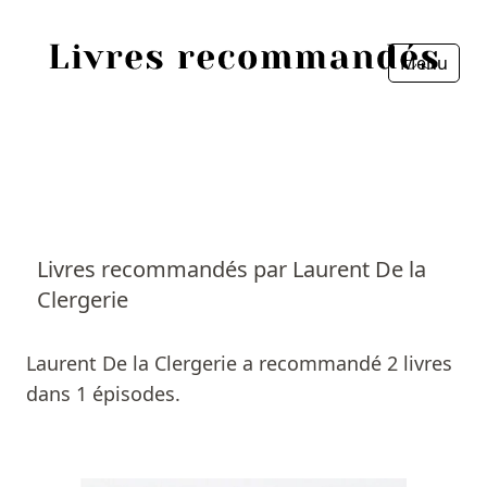
Menu
Fermer
Accueil
Episodes
Sources
Livres recommandés par Laurent De la
Clergerie
Personnes
Livres
Laurent De la Clergerie a recommandé 2 livres
dans 1 épisodes.
Livres les plus recommandés
Prix littéraires