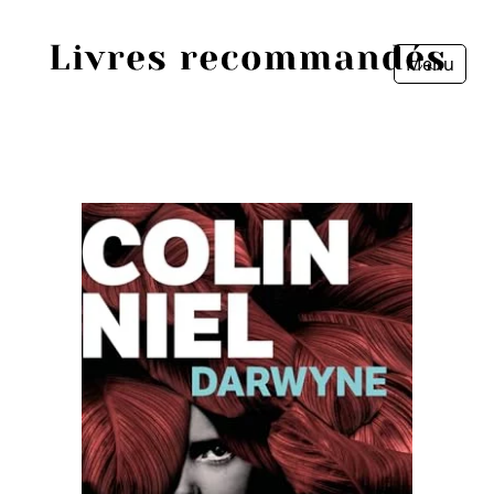
Menu
Fermer
Accueil
Episodes
Sources
Personnes
Livres
Livres les plus recommandés
Prix littéraires