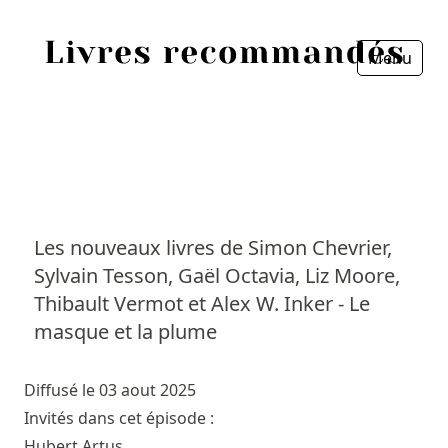
Menu
Fermer
Accueil
Episodes
Sources
Les nouveaux livres de Simon Chevrier,
Sylvain Tesson, Gaël Octavia, Liz Moore,
Personnes
Thibault Vermot et Alex W. Inker - Le
Livres
masque et la plume
Livres les plus recommandés
Diffusé le 03 aout 2025
Invités dans cet épisode :
Prix littéraires
Hubert Artus