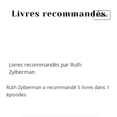
Menu
Fermer
Accueil
Episodes
Sources
Livres recommandés par Ruth
Zylberman
Personnes
Livres
Ruth Zylberman a recommandé 5 livres dans 1
épisodes.
Livres les plus recommandés
Prix littéraires