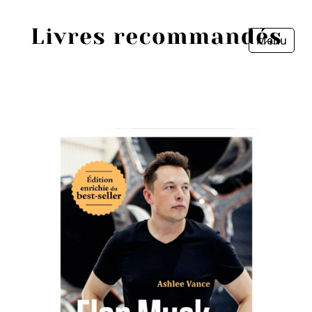
Menu
Fermer
Accueil
Episodes
Sources
Personnes
Livres
Livres les plus recommandés
Prix littéraires