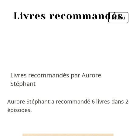
Menu
Fermer
Accueil
Episodes
Sources
Livres recommandés par Aurore
Stéphant
Personnes
Livres
Aurore Stéphant a recommandé 6 livres dans 2
épisodes.
Livres les plus recommandés
Prix littéraires