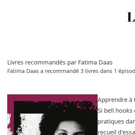
Accueil
Episodes
Livres recommandés par Fatima Daas
Sources
Fatima Daas a recommandé 3 livres dans 1 épisod
Personnes
Livres
Apprendre à t
Si bell hooks
Livres les plus recommandés
pratiques dan
Prix littéraires
recueil d'ess