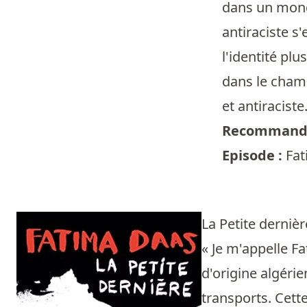
dans un monde
antiraciste s
l'identité pl
dans le champ
et antiraciste
Recommandé
Episode :
Fat
La Petite derniè
« Je m'appelle Fa
d'origine algéri
transports. Cett