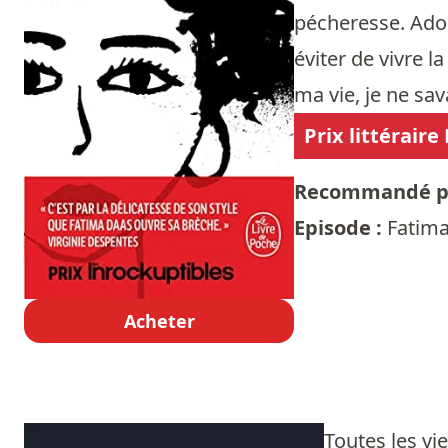
pécheresse. Adole
éviter de vivre l
ma vie, je ne sav
Prix littérair
Recommandé p
Episode :
Fatim
Acheter
Toutes les vi