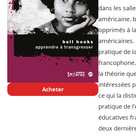
dans les salle
américaine. b
opprimés à la
américaines. 
pratique de l
francophone.
la théorie qu
intéressées pa
Acheter
ce qui la dis
pratique de l
éducatives fr
deux dernière