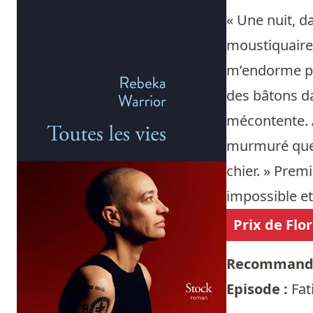
« Une nuit, d
moustiquaire 
m’endorme pour
des bâtons dan
mécontente. A
murmuré quelq
chier. » Prem
impossible et
Prix de Flo
Recommandé
Episode :
Fat