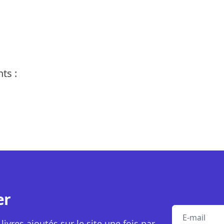
ts :
er
E-mail
livres ajoutés sur le site une fois par